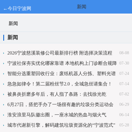
新闻
←今日宁波网
新闻
新闻
2026宁波慈溪装修公司最新排行榜 附选择决策流程
08-08
宁波社保夯实优化哪家靠谱 本地机构上门诊断合规降
07-30
本
智能分选重塑回收行业：废纸机器人分拣、塑料光谱
07-24
精细拆分，日产能70吨
急急如律令！第二届粉丝节2.0，全城急丝请集合！
07-14
被鼻炎折磨多年后，有人指了条路：去找徐光乾
07-02
6月27日，搭把手办了一场很有趣的垃圾分类运动会
06-29
淮安浪里马队徽出圈，一座水城的热血与烟火气
06-14
城市代谢新引擎，解码建筑垃圾资源化的“宁波范式”
05-28