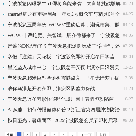
宁波阪急闪耀双生5.0即将高能来袭，大富翁挑战版解
05-23
锁六一双倍快乐
smart品牌之夜重磅启幕，精灵2号概念车与精灵6号全
04-25
球首秀
宁波阪急五周年庆“WOW5”重磅启幕，潮玩市集、群
04-13
星空降全都有
WOW5丨严屹宽、关智斌、辰亦儒都来了！宁波阪急
04-05
把“生日”过成了全城派对
是谁的DNA动了？宁波阪急把汤圆玩成了“盲盒”，还
02-28
拉上了缸鸭狗！
寒假「遛娃」天花板：宁波阪急即将开启冬日学营
02-03
星光坠入城市中心，宁波阪急平安夜上演冬日浪漫美
12-26
学
宁波阪急16米巨型圣诞树震撼点亮，「星光绮梦」提
12-08
前开启圣诞快乐
浪你马淮超开赛在即，淮安区队蓄力备战
11-28
宁波阪急万圣奇形怪“装”全城开启丨表情包攻陷商
10-27
场，怪趣市集、打卡好礼等你来疯
AI赋能，如何传播健康科普？浙江省第四届肿瘤防治
09-19
科普大会召开
秋日鎏光，奢耀而至 | 2025宁波阪急会员节即将启幕
09-08
1
首页
2
3
4
5
6
7
下一页
末页