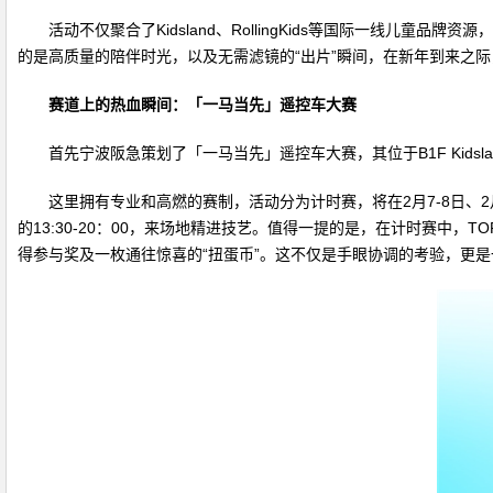
活动不仅聚合了Kidsland、RollingKids等国际一线儿童
的是高质量的陪伴时光，以及无需滤镜的“出片”瞬间，在新年到来之
赛道上的热血瞬间：「一马当先」遥控车大赛
首先宁波阪急策划了「一马当先」遥控车大赛，其位于B1F Kid
这里拥有专业和高燃的赛制，活动分为计时赛，将在2月7-8日、2月17-
的13:30-20：00，来场地精进技艺。值得一提的是，在计时赛中，
得参与奖及一枚通往惊喜的“扭蛋币”。这不仅是手眼协调的考验，更