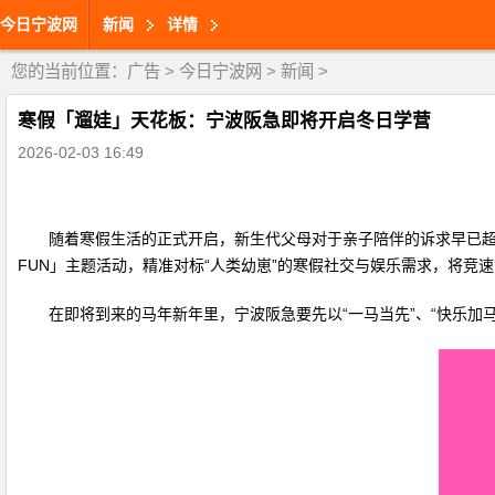
今日宁波网
新闻
详情
您的当前位置：
广告
>
今日宁波网
>
新闻
>
寒假「遛娃」天花板：宁波阪急即将开启冬日学营
2026-02-03 16:49
随着寒假生活的正式开启，新生代父母对于亲子陪伴的诉求早已超越
FUN」主题活动，精准对标“人类幼崽”的寒假社交与娱乐需求，将
在即将到来的马年新年里，宁波阪急要先以“一马当先”、“快乐加马