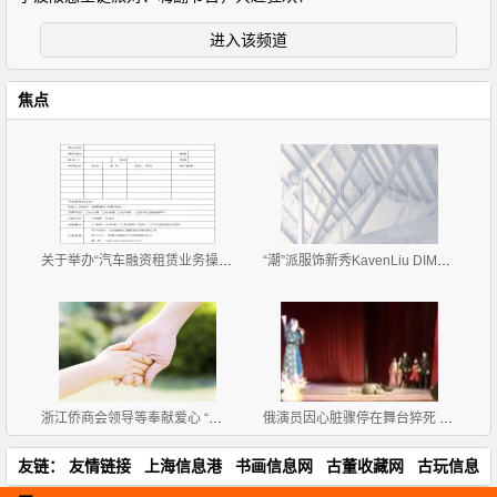
进入该频道
焦点
关于举办“汽车融资租赁业务操作流程、风险控制与 租
“潮”派服饰新秀KavenLiu DIMOR 2019招商正式拉开帷
浙江侨商会领导等奉献爱心 “牵手计划”第二批认捐慈
俄演员因心脏骤停在舞台猝死 观众不明情况直欢呼
友链：
友情链接
上海信息港
书画信息网
古董收藏网
古玩信息