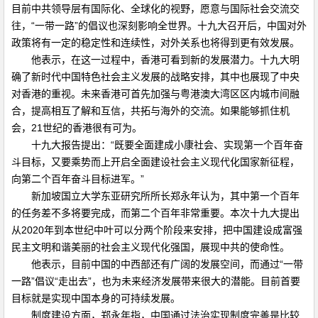
目前中共领导层有国际化、全球化的视野，愿意与国际社会交流交
往，“一带一路”的倡议也深刻影响全世界。十九大召开后，中国对外
政策将有一定的稳定性和连续性，对外关系也将得到更有效发展。
他表示，在这一过程中，香港可看到新的发展潜力。十九大明
确了新时代中国特色社会主义发展的战略安排，其中也展现了中央
对香港的重视。未来香港可首先加强与粤港澳大湾区区内城市间融
合，提高相互了解和互信，共拓与海外的交流。如果能够抓住机
会，21世纪的香港很有可为。
十九大报告提出：“既要全面建成小康社会、实现第一个百年奋
斗目标，又要乘势而上开启全面建设社会主义现代化国家新征程，
向第二个百年奋斗目标进军。”
新加坡国立大学东亚研究所所长郑永年认为，其中第一个百年
的任务差不多将要完成，而第二个百年非常重要。本次十九大提出
从2020年到本世纪中叶可以分两个阶段来安排，把中国建设成富强
民主文明和谐美丽的社会主义现代化强国，展现中共的使命性。
他表示，目前中国的中西部还有广阔的发展空间，而通过“一带
一路”倡议“走出去”，也为未来经济发展带来很大的潜能。目前首要
目标就是实现中国本身的可持续发展。
制度建设方面，郑永年指，中国通过法治实现制度完善是比较