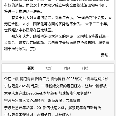
有效的途径。而此次十九大决定成立中央全面依法治国领导小组，
将进一步推进这一进程。
有关十九大对香港的意义，郑永年表示，“一国两制”不会变，香
港在金融、人才、国际化等方面的优势也不会丢。“未来二三十年，
世界经济中心还是在亚太地区。”
郑永年认为，随着粤港澳大湾区的建设，区内城市将得到进一
步整合，建立起共同市场。若未来中央层面形成协调机制，将更有
利于推行政策。(完)
责编：
新闻
娱乐
财经
科技
今在上虞 悦跑青春 阳春三月 虞你同行 2025绍兴·上虞半程马拉松
宁波阪急2025时尚周：一场粉绿交织的春日狂欢，让每个她都被看见
太平人寿完成DeepSeek本地部署 加速智能化服务落地
宁波阪急情人节心动预告：邂逅浪漫，共享惊喜
宁波阪急开年彩蛋，20+新店快速入驻，解锁蛇年春节新玩法
宁波阪急圣诞派对：嗨翻节日，共赴狂欢！